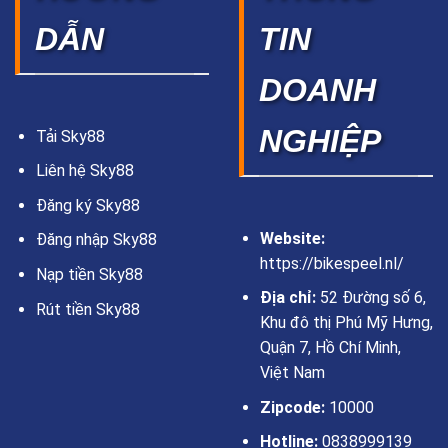
DẪN
TIN
DOANH
NGHIỆP
Tải Sky88
Liên hệ Sky88
Đăng ký
S
ky88
Website:
Đăng nhập Sky88
https://bikespeel.nl/
Nạp tiền Sky88
Địa chỉ:
52 Đường số 6,
Rút tiền Sky88
Khu đô thị Phú Mỹ Hưng,
Quận 7, Hồ Chí Minh,
Việt Nam
Zipcode:
10000
Hotline:
0838999139