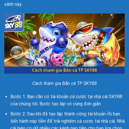
sảnh này.
Cách tham gia Bắn cá TP SKY88
Bước 1: Bạn cần có tài khoản cá cược tại nhà cái SKY88
của chúng tôi. Bước tạo lập vô cùng đơn giản.
Bước 2: Sau khi đã tạo lập thành công tài khoản rồi bạn
tiến hành nạp tiền để trải nghiệm cá cược tại nhà cái. Nhà
cái hiện có rất nhiều các kênh nạp tiền cho bạn lựa chọn.