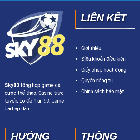
LIÊN KẾT
Giới thiệu
Điều khoản điều kiện
Giấy phép hoạt động
Quyền riêng tư
Sky88
tổng hợp game cá
Chính sách bảo mật
cược thể thao, Casino trực
tuyến, Lô đề 1 ăn 99, Game
bài hấp dẫn
HƯỚNG
THÔNG