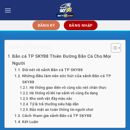
Bỏ
qua
nội
dung
ĐĂNG KÝ
ĐĂNG NHẬP
Table of Contents
Bắn cá TP SKY88 Thiên Đường Bắn Cá Cho Mọi
Người
Đôi nét về sảnh Bắn cá TP SKY88
Những điều làm nên sức hút của sảnh Bắn cá TP
SKY88
Hệ thống giao diện vô cùng sắc nét chân thực
Hệ thống vũ khí tại sảnh vô cùng đa dạng
Kho sinh vật đầy màu sắc
Tỷ lệ trả thưởng siêu hấp dẫn
Bảo mật an toàn thông tin người chơi
Cách tham gia sảnh Bắn cá TP SKY88
Kết Luận