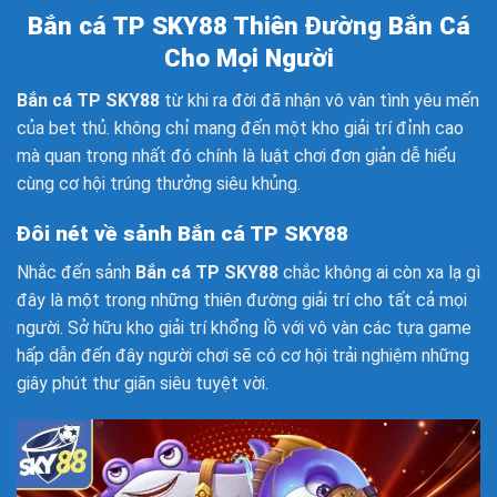
Bắn cá TP SKY88 Thiên Đường Bắn Cá
Cho Mọi Người
Bắn cá TP
SKY88
từ khi ra đời đã nhận vô vàn tình yêu mến
của bet thủ. không chỉ mang đến một kho giải trí đỉnh cao
mà quan trọng nhất đó chính là luật chơi đơn giản dễ hiểu
cùng cơ hội trúng thưởng siêu khủng.
Đôi nét về sảnh Bắn cá TP SKY88
Nhắc đến sảnh
Bắn cá TP SKY88
chắc không ai còn xa lạ gì
đây là một trong những thiên đường giải trí cho tất cả mọi
người. Sở hữu kho giải trí khổng lồ với vô vàn các tựa game
hấp dẫn đến đây người chơi sẽ có cơ hội trải nghiệm những
giây phút thư giãn siêu tuyệt vời.