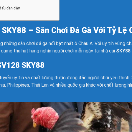
 đấu gần đây
SKY88 – Sân Chơi Đá Gà Với Tỷ Lệ
g những sân chơi đá gà nổi bật nhất ở Châu Á. Với uy tín vững c
 game thu hút hàng nghìn người chơi mỗi ngày tại nhà cái
SKY88
.
à SV128 SKY88
uyến uy tín và chất lượng được đông đảo người chơi yêu thích. 
a, Philippines, Thái Lan và nhiều quốc gia khác với chất lượng h