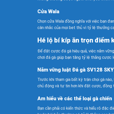
Cửa Wala
Chọn cửa Wala đồng nghĩa với việc bạn đan
cân nhắc của mọi bet thủ vì tỷ lệ thưởng c
Hé lộ bí kíp ăn trọn điểm
Để đặt cược đá gà hiệu quả, việc nắm vững 
chơi đá gà giúp bạn tăng tỷ lệ thắng cược lê
Nắm vững luật Đá gà SV128 SK
Trước khi tham gia bất kỳ trận chọi gà nào,
chủ động và tự tin hơn khi đặt cược, đồng 
Am hiểu về các thể loại gà chiến
Bạn cần phải có kiến thức và hiểu rõ đặc đ