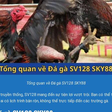
Tổng quan về Đá gà SV128 SKY88
 truyền thống, SV128 mang đến sự tiện lợi vượt trội. Bạn có thể
ai có lịch trình bận rộn, không thể trực tiếp đến các trường gà.