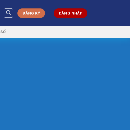
ĐĂNG KÝ
ĐĂNG NHẬP
 SỐ