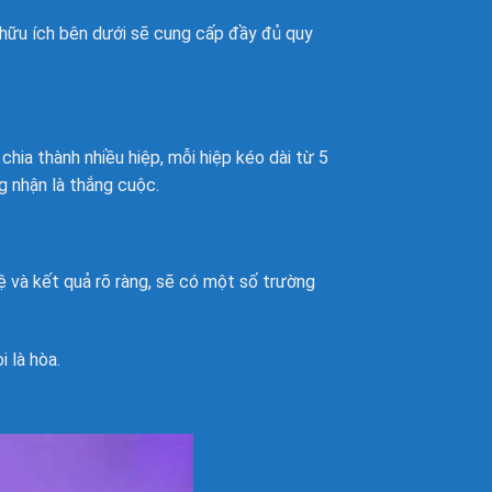
 hữu ích bên dưới sẽ cung cấp đầy đủ quy
hia thành nhiều hiệp, mỗi hiệp kéo dài từ 5
g nhận là thắng cuộc.
ệ và kết quả rõ ràng, sẽ có một số trường
 là hòa.