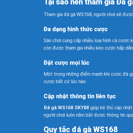
Tại sao nên tham gia Đá
Tham gia đá gà WS168, người chơi sẽ được 
Đa dạng hình thức cược
Sân chơi cung cấp nhiều loại hình cá cược k
còn được tham gia nhiều kèo cược hấp dẫn v
Đặt cược mọi lúc
Một trong những điểm mạnh khi cược đá gà o
cược bất cứ lúc nào.
Cập nhật thông tin liên tục
Đá gà WS168 SKY88
giúp kê thủ cập nhật
người chơi luôn nắm bắt được thông tin quan
Quy tắc đá gà WS168