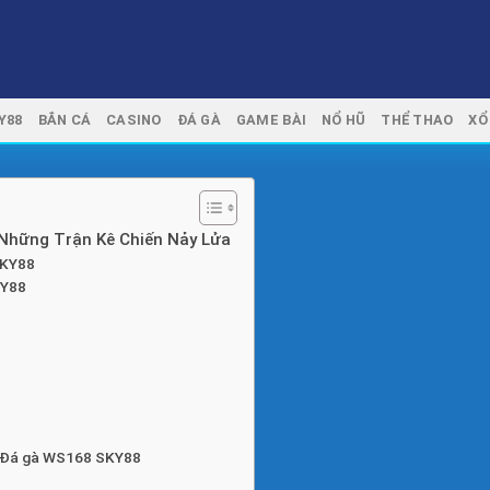
Y88
BẮN CÁ
CASINO
ĐÁ GÀ
GAME BÀI
NỔ HŨ
THỂ THAO
XỔ
Những Trận Kê Chiến Nảy Lửa
SKY88
KY88
ại Đá gà WS168 SKY88