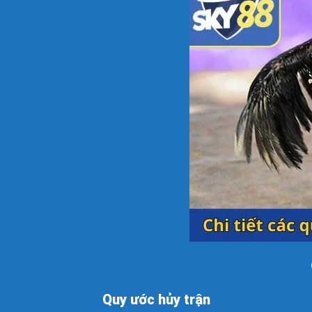
Quy ước hủy trận