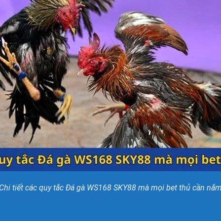
Chi tiết các quy tắc Đá gà WS168 SKY88 mà mọi bet thủ cần nắ