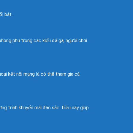
i bật.
phong phú trong các kiểu đá gà, người chơi
oại kết nối mạng là có thể tham gia cá
ng trình khuyến mãi đặc sắc. Điều này giúp