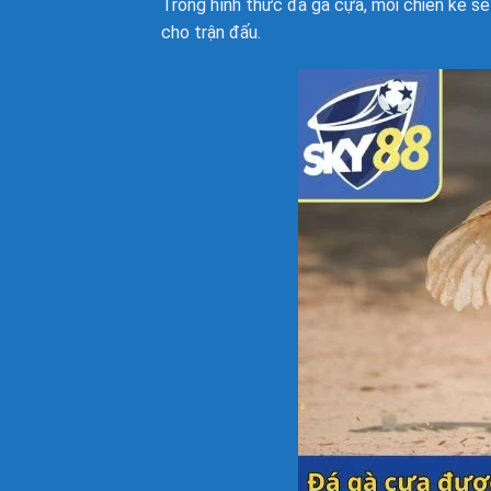
Trong hình thức đá gà cựa, mỗi chiến kê s
cho trận đấu.