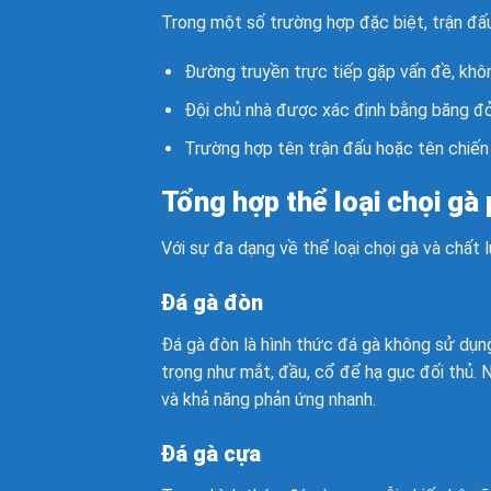
Trong một số trường hợp đặc biệt, trận đấu
Đường truyền trực tiếp gặp vấn đề, khô
Đội chủ nhà được xác định bằng băng đỏ, 
Trường hợp tên trận đấu hoặc tên chiến 
Tổng hợp thể loại chọi g
Với sự đa dạng về thể loại chọi gà và chất
Đá gà đòn
Đá gà đòn là hình thức đá gà không sử dụ
trọng như mắt, đầu, cổ để hạ gục đối thủ. N
và khả năng phản ứng nhanh.
Đá gà cựa