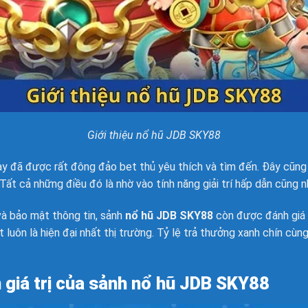
Giới thiệu nổ hũ JDB SKY88
nay đã được rất đông đảo bet thủ yêu thích và tìm đến. Đây cũng
 Tất cả những điều đó là nhờ vào tính năng giải trí hấp dẫn cũng
và bảo mật thông tin, sảnh
nổ hũ JDB SKY88
còn được đánh giá t
 luôn là hiện đại nhất thị trường. Tỷ lệ trả thưởng xanh chín cù
giá trị của sảnh nổ hũ JDB SKY88