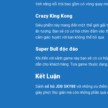
tính năng nổi trội bao gồm có vòng quay mi
Crazy King Kong
Siêu phẩm này mang đến một thế giới giải 
ấn tượng. Bạn sẽ có cơ hội chìm đắm vào th
cảm giác tuyệt vời bạn không thể bỏ qua.
Super Bull độc đáo
Khi đến với sảnh game này bạn sẽ có cơ hội
dẫn cho khách hàng. Tựa game thuộc dạng s
Kết Luận
Sảnh
nổ hũ JDB SKY88
với những ưu điểm 
giây phút thư giãn mà còn những phần quà s