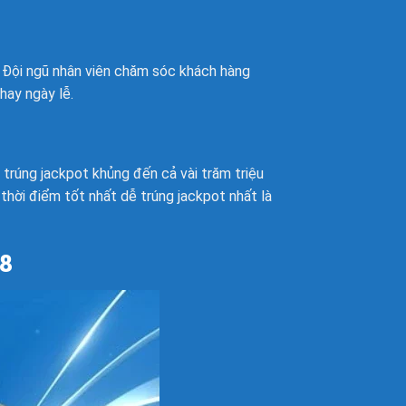
. Đội ngũ nhân viên chăm sóc khách hàng
hay ngày lễ.
trúng jackpot khủng đến cả vài trăm triệu
thời điểm tốt nhất dễ trúng jackpot nhất là
88