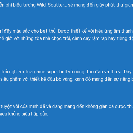
ễn phí biểu tượng Wild, Scatter… sẽ mang đến giây phút thư giãn
trí đầy màu sắc cho bet thủ. Được thiết kế với hiệu ứng âm tha
ế giới với những tòa nhà chọc trời, cành cây rậm rạp hay tiếng đ
 trải nghiệm tựa game super bull vô cùng độc đáo và thú vị. Đâ
iêu phẩm với thiết kế đầu bò vàng, xanh đỏ mang đến sự riêng b
tuyệt vời của mình đã và đang mang đến không gian cá cược thú
iêu khủng siêu hấp dẫn.