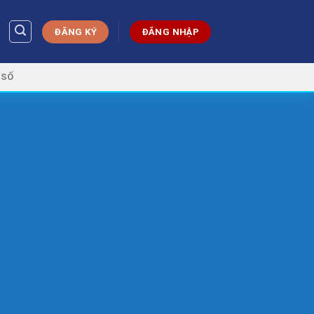
ĐĂNG KÝ
ĐĂNG NHẬP
 SỐ