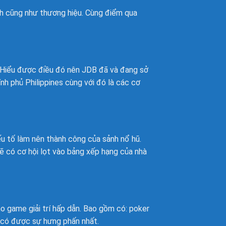
nh cũng như thương hiệu. Cùng điểm qua
. Hiểu được điều đó nên JDB đã và đang sở
h phủ Philippines cùng với đó là các cơ
u tố làm nên thành công của sảnh nổ hũ.
sẽ có cơ hội lọt vào bảng xếp hạng của nhà
o game giải trí hấp dẫn. Bao gồm có: poker
 có được sự hưng phấn nhất.