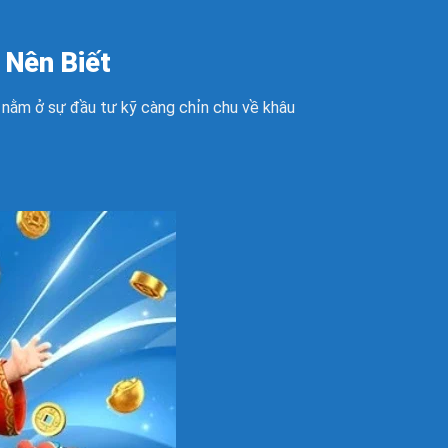
 Nên Biết
ỉ nằm ở sự đầu tư kỹ càng chỉn chu về khâu