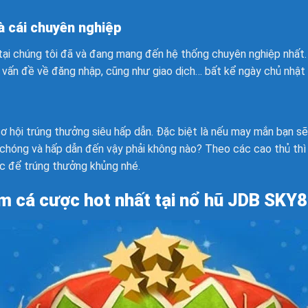
à cái chuyên nghiệp
 tại chúng tôi đã và đang mang đến hệ thống chuyên nghiệp nhất
c vấn đề về đăng nhập, cũng như giao dịch… bất kể ngày chủ nhật 
 hội trúng thưởng siêu hấp dẫn. Đặc biệt là nếu may mắn bạn sẽ 
h chóng và hấp dẫn đến vậy phải không nào? Theo các cao thủ thì 
c để trúng thưởng khủng nhé.
 cá cược hot nhất tại nổ hũ JDB SKY