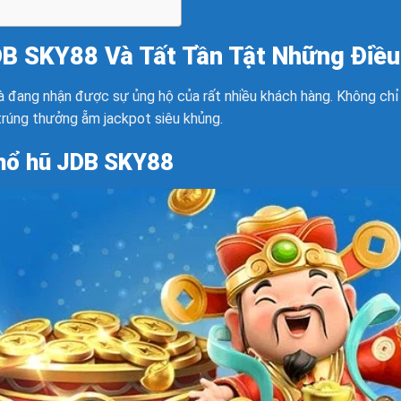
B SKY88 Và Tất Tần Tật Những Điều
và đang nhận được sự ủng hộ của rất nhiều khách hàng. Không ch
trúng thưởng ẵm jackpot siêu khủng.
h nổ hũ JDB SKY88