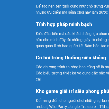
Để tạo nên tên tuổi cũng như chỗ đứng vữn
những ưu điểm mà sảnh chơi này làm được 
Tính hợp pháp minh bạch
Điều đầu tiên mà các khách hàng lựa chọn 
hữu cho mình đầy đủ những giấy tờ chứng m
quan quản lí cờ bạc quốc tế. Đảm bảo tạo 
Cơ hội trúng thưởng siêu khủng
Các chương trình thưởng bao cũng sẽ là mụ
Các biểu tượng thiết kế vô cùng đặc sắc và
cái.
Kho game giải trí siêu phong phú
Để mang đến cho người chơi những sự lựa c
redbull, Wild Party, Jungle Treasure… Tất