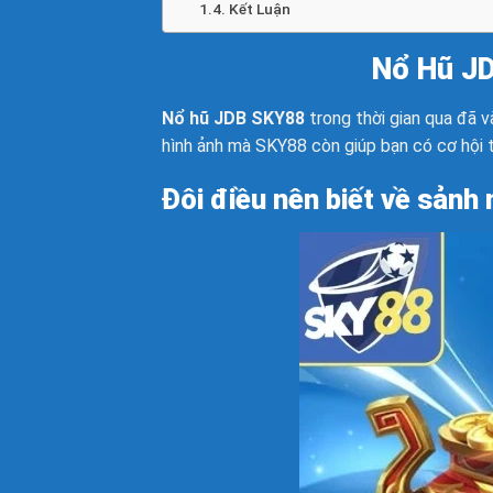
Kết Luận
Nổ Hũ JD
Nổ hũ JDB SKY88
trong thời gian qua đã 
hình ảnh mà SKY88 còn giúp bạn có cơ hội 
Đôi điều nên biết về sản