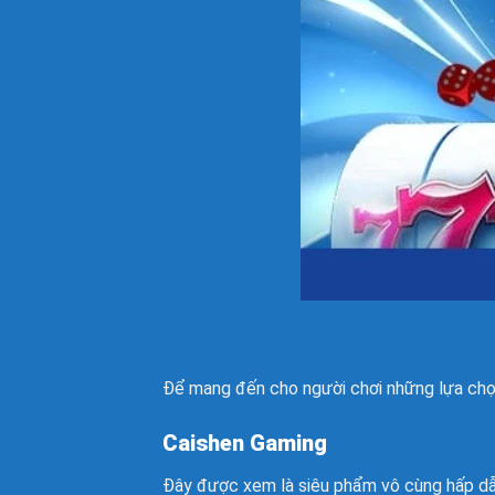
Để mang đến cho người chơi những lựa chọn
Caishen Gaming
Đây được xem là siêu phẩm vô cùng hấp dẫn