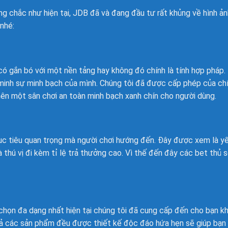
g chắc như hiện tại, JDB đã và đang đầu tư rất khủng về hình ả
nhé:
có gắn bó với một nền tảng hay không đó chính là tính hợp pháp
inh sự minh bạch của mình. Chúng tôi đã được cấp phép của chín
nên một sân chơi an toàn minh bạch xanh chín cho người dùng.
c tiêu quan trọng mà người chơi hướng đến. Đây được xem là yế
 thú vị đi kèm tỉ lệ trả thưởng cao. Vì thế đến đây các bet thủ 
họn đa dạng nhất hiện tại chúng tôi đã cung cấp đến cho bạn kh
 cả các sản phẩm đều được thiết kế độc đáo hứa hẹn sẽ giúp bạn