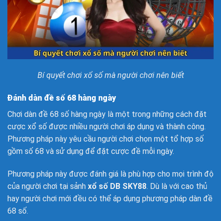
Bí quyết chơi xổ số mà người chơi nên biết
Đánh dàn đề số 68 hàng ngày
Chơi dàn đề 68 số hàng ngày là một trong những cách đặt
cược xổ số được nhiều người chơi áp dụng và thành công.
Phương pháp này yêu cầu người chơi chọn một tổ hợp số
gồm số 68 và sử dụng để đặt cược đề mỗi ngày.
Phương pháp này được đánh giá là phù hợp cho mọi trình độ
của người chơi tại sảnh
xổ số DB SKY88
. Dù là với cao thủ
hay người chơi mới đều có thể áp dụng phương pháp dàn đề
68 số.