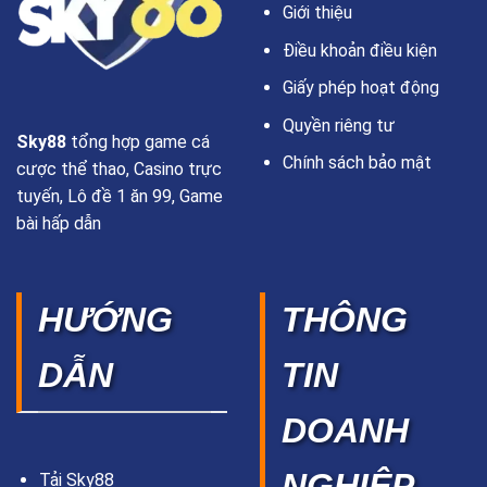
Giới thiệu
Điều khoản điều kiện
Giấy phép hoạt động
Quyền riêng tư
Sky88
tổng hợp game cá
Chính sách bảo mật
cược thể thao, Casino trực
tuyến, Lô đề 1 ăn 99, Game
bài hấp dẫn
HƯỚNG
THÔNG
DẪN
TIN
DOANH
NGHIỆP
Tải Sky88