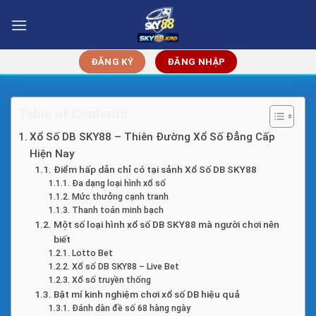
Bỏ
qua
nội
dung
ĐĂNG KÝ
ĐĂNG NHẬP
Table of Contents
Xổ Số DB SKY88 – Thiên Đường Xổ Số Đẳng Cấp
Hiện Nay
Điểm hấp dẫn chỉ có tại sảnh Xổ Số DB SKY88
Đa dạng loại hình xổ số
Mức thưởng cạnh tranh
Thanh toán minh bạch
Một số loại hình xổ số DB SKY88 mà người chơi nên
biết
Lotto Bet
Xổ số DB SKY88 – Live Bet
Xổ số truyền thống
Bật mí kinh nghiệm chơi xổ số DB hiệu quả
Đánh dàn đề số 68 hàng ngày