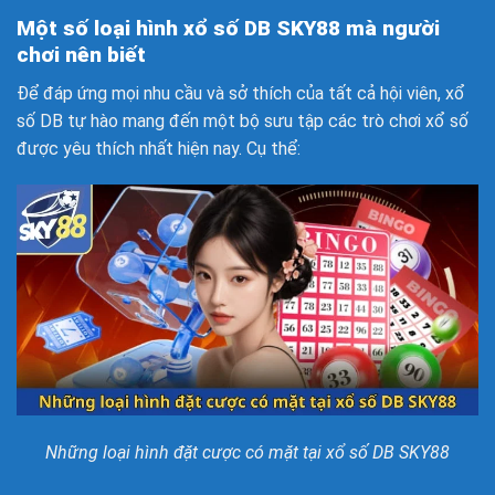
Một số loại hình xổ số DB SKY88 mà người
chơi nên biết
Để đáp ứng mọi nhu cầu và sở thích của tất cả hội viên, xổ
số DB tự hào mang đến một bộ sưu tập các trò chơi xổ số
được yêu thích nhất hiện nay. Cụ thể:
Những loại hình đặt cược có mặt tại xổ số DB SKY88