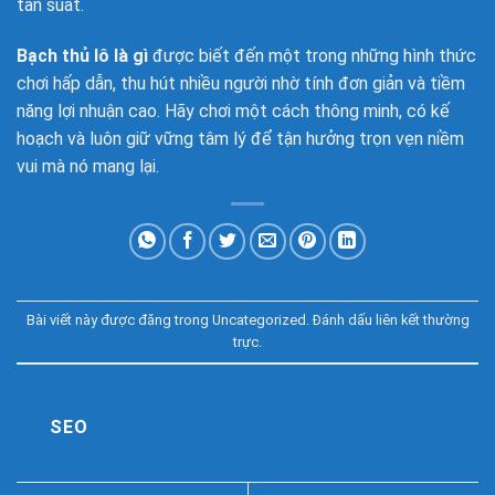
tần suất.
Bạch thủ lô là gì
được biết đến một trong những hình thức
chơi hấp dẫn, thu hút nhiều người nhờ tính đơn giản và tiềm
năng lợi nhuận cao. Hãy chơi một cách thông minh, có kế
hoạch và luôn giữ vững tâm lý để tận hưởng trọn vẹn niềm
vui mà nó mang lại.
Bài viết này được đăng trong
Uncategorized
. Đánh dấu
liên kết thường
trực
.
SEO