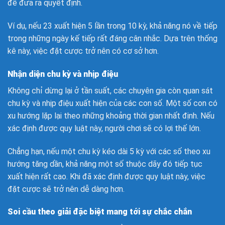
để đưa ra quyết định.
Ví dụ, nếu 23 xuất hiện 5 lần trong 10 kỳ, khả năng nó về tiếp
trong những ngày kế tiếp rất đáng cân nhắc. Dựa trên thống
kê này, việc đặt cược trở nên có cơ sở hơn.
Nhận diện chu kỳ và nhịp điệu
Không chỉ dừng lại ở tần suất, các chuyên gia còn quan sát
chu kỳ và nhịp điệu xuất hiện của các con số. Một số con có
xu hướng lặp lại theo những khoảng thời gian nhất định. Nếu
xác định được quy luật này, người chơi sẽ có lợi thế lớn.
Chẳng hạn, nếu một chu kỳ kéo dài 5 kỳ với các số theo xu
hướng tăng dần, khả năng một số thuộc dãy đó tiếp tục
xuất hiện rất cao. Khi đã xác định được quy luật này, việc
đặt cược sẽ trở nên dễ dàng hơn.
Soi cầu theo giải đặc biệt mang tới sự chắc chắn