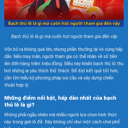
Bạch thủ lô là gì mà cuốn hút người tham gia đến vậy
Vốn bỏ ra không quá lớn, nhưng phần thưởng lại vô cùng hấp
dẫn. Nếu may mắn, người tham gia có thể nhận về số tiền
lên đến hàng trăm triệu đồng. Điều này khiến bạch thủ lô thu
hút những ai yêu thích thử thách. Để đạt kết quả tốt hơn,
cần tìm hiểu kỹ phương pháp soi cầu và xây dựng chiến
thuật hợp lý.
Những điểm nổi bật, hấp dẫn nhất của bạch
thủ lô là gì?
Không phải ngẫu nhiên mà nhiều người lựa chọn hình thức
này trong giới lô đề. Đây không chỉ như một cách chơi phổ