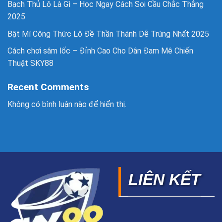
Bạch Thủ Lô Là Gì – Học Ngay Cách Soi Cầu Chắc Thắng
2025
Bật Mí Công Thức Lô Đề Thần Thánh Dễ Trúng Nhất 2025
Cách chơi sâm lốc – Đỉnh Cao Cho Dân Đam Mê Chiến
Thuật SKY88
Recent Comments
Không có bình luận nào để hiển thị.
LIÊN KẾT