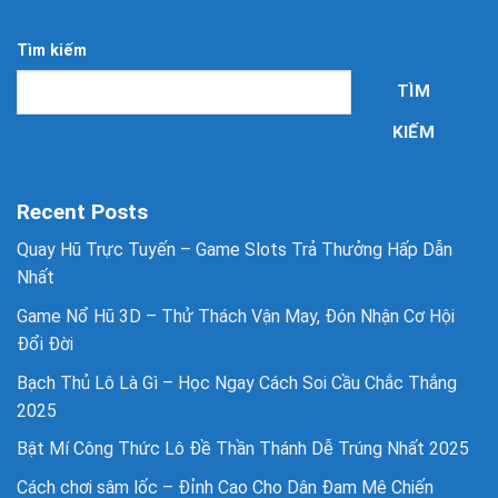
Tìm kiếm
TÌM
KIẾM
Recent Posts
Quay Hũ Trực Tuyến – Game Slots Trả Thưởng Hấp Dẫn
Nhất
Game Nổ Hũ 3D – Thử Thách Vận May, Đón Nhận Cơ Hội
Đổi Đời
Bạch Thủ Lô Là Gì – Học Ngay Cách Soi Cầu Chắc Thắng
2025
Bật Mí Công Thức Lô Đề Thần Thánh Dễ Trúng Nhất 2025
Cách chơi sâm lốc – Đỉnh Cao Cho Dân Đam Mê Chiến