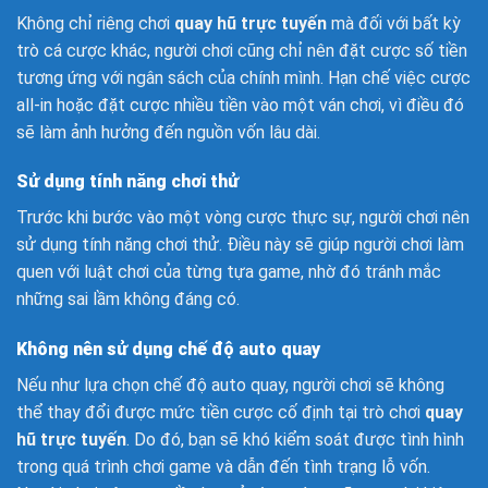
Không chỉ riêng chơi
quay hũ trực tuyến
mà đối với bất kỳ
trò cá cược khác, người chơi cũng chỉ nên đặt cược số tiền
tương ứng với ngân sách của chính mình. Hạn chế việc cược
all-in hoặc đặt cược nhiều tiền vào một ván chơi, vì điều đó
sẽ làm ảnh hưởng đến nguồn vốn lâu dài.
Sử dụng tính năng chơi thử
Trước khi bước vào một vòng cược thực sự, người chơi nên
sử dụng tính năng chơi thử. Điều này sẽ giúp người chơi làm
quen với luật chơi của từng tựa game, nhờ đó tránh mắc
những sai lầm không đáng có.
Không nên sử dụng chế độ auto quay
Nếu như lựa chọn chế độ auto quay, người chơi sẽ không
thể thay đổi được mức tiền cược cố định tại trò chơi
quay
hũ trực tuyến
. Do đó, bạn sẽ khó kiểm soát được tình hình
trong quá trình chơi game và dẫn đến tình trạng lỗ vốn.