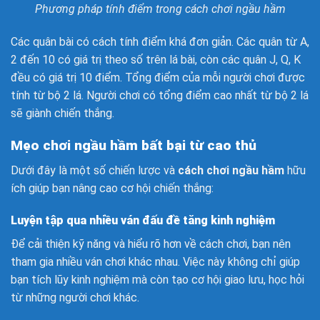
Phương pháp tính điểm trong cách chơi ngầu hầm
Các quân bài có cách tính điểm khá đơn giản. Các quân từ A,
2 đến 10 có giá trị theo số trên lá bài, còn các quân J, Q, K
đều có giá trị 10 điểm. Tổng điểm của mỗi người chơi được
tính từ bộ 2 lá. Người chơi có tổng điểm cao nhất từ bộ 2 lá
sẽ giành chiến thắng.
Mẹo chơi ngầu hầm bất bại từ cao thủ
Dưới đây là một số chiến lược và
cách chơi ngầu hầm
hữu
ích giúp bạn nâng cao cơ hội chiến thắng:
Luyện tập qua nhiều ván đấu đề tăng kinh nghiệm
Để cải thiện kỹ năng và hiểu rõ hơn về cách chơi, bạn nên
tham gia nhiều ván chơi khác nhau. Việc này không chỉ giúp
bạn tích lũy kinh nghiệm mà còn tạo cơ hội giao lưu, học hỏi
từ những người chơi khác.