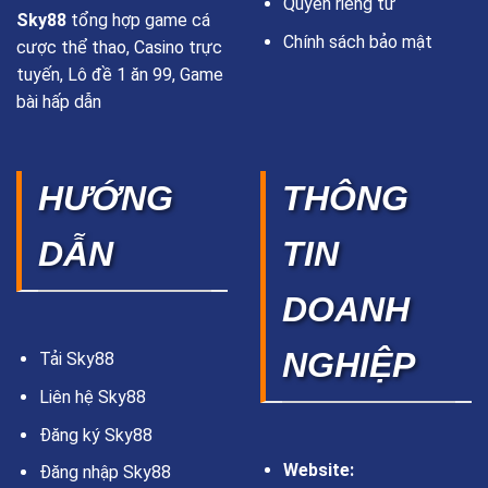
Quyền riêng tư
Sky88
tổng hợp game cá
Chính sách bảo mật
cược thể thao, Casino trực
tuyến, Lô đề 1 ăn 99, Game
bài hấp dẫn
HƯỚNG
THÔNG
DẪN
TIN
DOANH
NGHIỆP
Tải Sky88
Liên hệ Sky88
Đăng ký
S
ky88
Website:
Đăng nhập Sky88