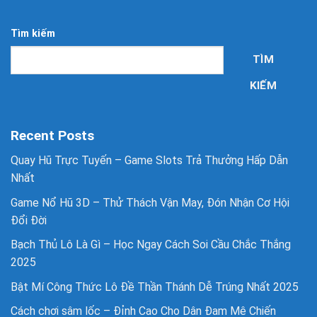
Tìm kiếm
TÌM
KIẾM
Recent Posts
Quay Hũ Trực Tuyến – Game Slots Trả Thưởng Hấp Dẫn
Nhất
Game Nổ Hũ 3D – Thử Thách Vận May, Đón Nhận Cơ Hội
Đổi Đời
Bạch Thủ Lô Là Gì – Học Ngay Cách Soi Cầu Chắc Thắng
2025
Bật Mí Công Thức Lô Đề Thần Thánh Dễ Trúng Nhất 2025
Cách chơi sâm lốc – Đỉnh Cao Cho Dân Đam Mê Chiến