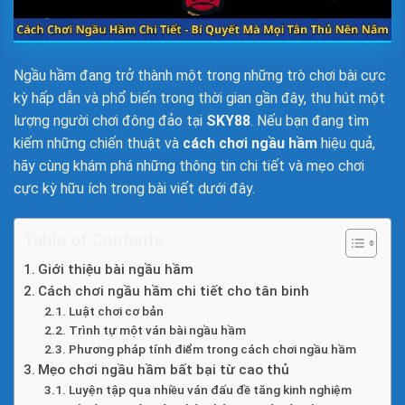
Ngầu hầm đang trở thành một trong những trò chơi bài cực
kỳ hấp dẫn và phổ biến trong thời gian gần đây, thu hút một
lượng người chơi đông đảo tại
SKY88
. Nếu bạn đang tìm
kiếm những chiến thuật và
cách chơi ngầu hầm
hiệu quả,
hãy cùng khám phá những thông tin chi tiết và mẹo chơi
cực kỳ hữu ích trong bài viết dưới đây.
Table of Contents
Giới thiệu bài ngầu hầm
Cách chơi ngầu hầm chi tiết cho tân binh
Luật chơi cơ bản
Trình tự một ván bài ngầu hầm
Phương pháp tính điểm trong cách chơi ngầu hầm
Mẹo chơi ngầu hầm bất bại từ cao thủ
Luyện tập qua nhiều ván đấu đề tăng kinh nghiệm