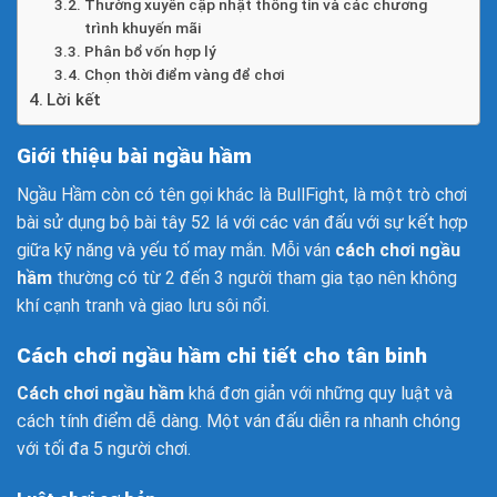
Thường xuyên cập nhật thông tin và các chương
trình khuyến mãi
Phân bổ vốn hợp lý
Chọn thời điểm vàng để chơi
Lời kết
Giới thiệu bài ngầu hầm
Ngầu Hầm còn có tên gọi khác là BullFight, là một trò chơi
bài sử dụng bộ bài tây 52 lá với các ván đấu với sự kết hợp
giữa kỹ năng và yếu tố may mắn. Mỗi ván
cách chơi ngầu
hầm
thường có từ 2 đến 3 người tham gia tạo nên không
khí cạnh tranh và giao lưu sôi nổi.
Cách chơi ngầu hầm chi tiết cho tân binh
Cách chơi ngầu hầm
khá đơn giản với những quy luật và
cách tính điểm dễ dàng. Một ván đấu diễn ra nhanh chóng
với tối đa 5 người chơi.